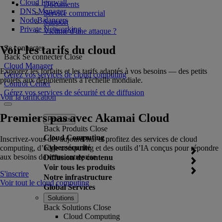
Cloud Firewall
Documents
DNS Manager
Service commercial
NodeBalancers
Support
Private Networking
Victime d'une attaque ?
Voir les tarifs du cloud
Se connecter
Back
Se connecter
Close
Cloud Manager
Explorez les forfaits et les tarifs adaptés à vos besoins — des petits
Gérez vos services de cloud computing
projets aux déploiements à l'échelle mondiale.
Control Center
Gérez vos services de sécurité et de diffusion
Voir la tarification
Premiers pas avec Akamai Cloud
Produits
Back
Produits
Close
Cloud Computing
Inscrivez-vous dès aujourd’hui et profitez des services de cloud
Cybersécurité
computing, d’edge computing et des outils d’IA conçus pour répondre
aux besoins de votre entreprise.
Diffusion de contenu
Voir tous les produits
S'inscrire
Notre infrastructure
Voir tout le cloud computing
Global Services
Solutions
Back
Solutions
Close
Cloud Computing