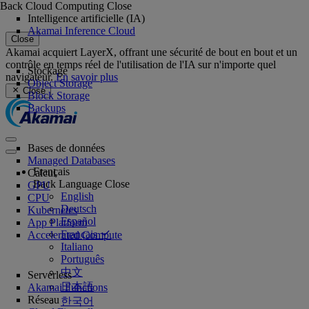
Back
Cloud Computing
Close
Intelligence artificielle (IA)
Akamai Inference Cloud
Close
Akamai acquiert LayerX, offrant une sécurité de bout en bout et un
contrôle en temps réel de l'utilisation de l'IA sur n'importe quel
Stockage
navigateur.
En savoir plus
Object Storage
Close
Block Storage
Backups
Bases de données
Managed Databases
Français
Calcul
Back
Language
Close
GPU
English
CPU
Deutsch
Kubernetes
Español
App Platform
Français
Accelerated Compute
Italiano
Português
中文
Serverless
日本語
Akamai Functions
Réseau
한국어