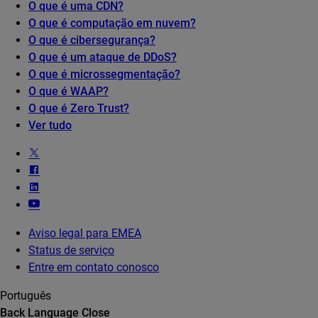
O que é uma CDN?
O que é computação em nuvem?
O que é cibersegurança?
O que é um ataque de DDoS?
O que é microssegmentação?
O que é WAAP?
O que é Zero Trust?
Ver tudo
Aviso legal para EMEA
Status de serviço
Entre em contato conosco
Português
Back
Language
Close