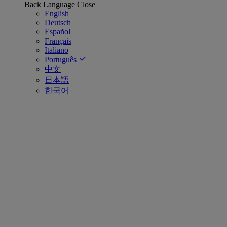
Back
Language
Close
English
Deutsch
Español
Français
Italiano
Português
中文
日本語
한국어