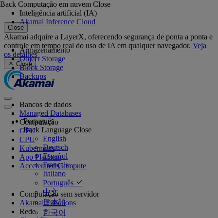
Back
Computação em nuvem
Close
Inteligência artificial (IA)
Akamai Inference Cloud
Close
Akamai adquire a LayerX, oferecendo segurança de ponta a ponta e
controle em tempo real do uso de IA em qualquer navegador.
Veja
Armazenamento
os detalhes
Object Storage
Close
Block Storage
Backups
Bancos de dados
Managed Databases
Português
Computação
Back
Language
Close
GPU
English
CPU
Deutsch
Kubernetes
Español
App Platform
Français
Accelerated Compute
Italiano
Português
中文
Computação sem servidor
日本語
Akamai Functions
Rede
한국어