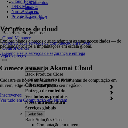
Cloud Firewall
Documentos
DNS Manager
Vendas
NodeBalancers
Suporte
Private Networking
Sob ataque?
Ver preços de cloud
Fazer login
Back
Fazer login
Close
Cloud Manager
Explore planos e preços que se adaptam às suas necessidades — de
Gerencie seus serviços de computação em nuvem
pequenos projetos a implantações em escala global.
Control Center
Gerencie seus serviços de segurança e entrega
Veja os preços
Comece a usar a Akamai Cloud
Produtos
Back
Produtos
Close
Computação em nuvem
Cadastre-se hoje e tenha acesso a ferramentas de computação em
Cibersegurança
nuvem, edge e IA criadas para o seu negócio.
Entrega de conteúdo
Inscrever-se
Ver todos os produtos
Ver tudo em Computação em Nuvem
Nossa infraestrutura
Serviços globais
Soluções
Back
Soluções
Close
Computação em nuvem