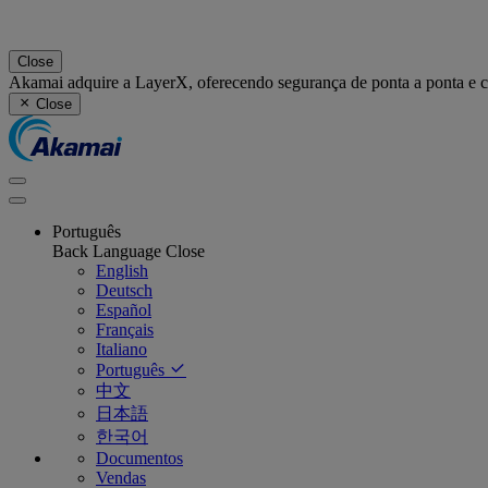
Close
Akamai adquire a LayerX, oferecendo segurança de ponta a ponta e 
Close
Português
Back
Language
Close
English
Deutsch
Español
Français
Italiano
Português
中文
日本語
한국어
Documentos
Vendas