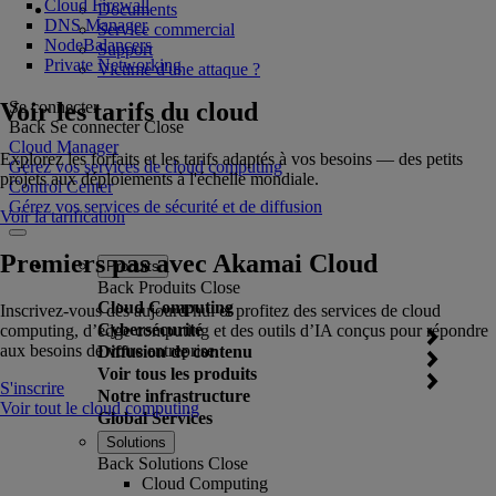
Cloud Firewall
Documents
DNS Manager
Service commercial
NodeBalancers
Support
Private Networking
Victime d'une attaque ?
Voir les tarifs du cloud
Se connecter
Back
Se connecter
Close
Cloud Manager
Explorez les forfaits et les tarifs adaptés à vos besoins — des petits
Gérez vos services de cloud computing
projets aux déploiements à l'échelle mondiale.
Control Center
Gérez vos services de sécurité et de diffusion
Voir la tarification
Premiers pas avec Akamai Cloud
Produits
Back
Produits
Close
Cloud Computing
Inscrivez-vous dès aujourd’hui et profitez des services de cloud
Cybersécurité
computing, d’edge computing et des outils d’IA conçus pour répondre
aux besoins de votre entreprise.
Diffusion de contenu
Voir tous les produits
S'inscrire
Notre infrastructure
Voir tout le cloud computing
Global Services
Solutions
Back
Solutions
Close
Cloud Computing