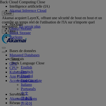
Back
Cloud Computing
Close
Intelligence artificielle (IA)
Akamai Inference Cloud
Close
Akamai acquiert LayerX, offrant une sécurité de bout en bout et un
contrôle en temps réel de l'utilisation de l'IA sur n'importe quel
Stockage
navigateur.
En savoir plus
Object Storage
Close
Block Storage
Backups
Bases de données
Managed Databases
Français
Calcul
Back
Language
Close
GPU
English
CPU
Deutsch
Kubernetes
Español
App Platform
Français
Accelerated Compute
Italiano
Português
中文
Serverless
日本語
Akamai Functions
Réseau
한국어