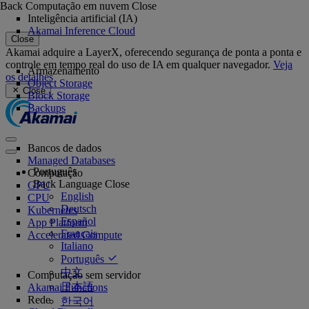
Back
Computação em nuvem
Close
Inteligência artificial (IA)
Akamai Inference Cloud
Close
Akamai adquire a LayerX, oferecendo segurança de ponta a ponta e
controle em tempo real do uso de IA em qualquer navegador.
Veja
Armazenamento
os detalhes
Object Storage
Close
Block Storage
Backups
Bancos de dados
Managed Databases
Português
Computação
Back
Language
Close
GPU
English
CPU
Deutsch
Kubernetes
Español
App Platform
Français
Accelerated Compute
Italiano
Português
中文
Computação sem servidor
日本語
Akamai Functions
Rede
한국어