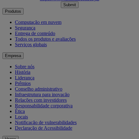
Submit
Produtos
Computação em nuvem
Segurança
Entrega de conteúdo
Todos os produtos e avaliações
Serviços globais
Empresa
Sobre nós
História
Liderança
Prêmios
Conselho administrativo
Infraestrutura para inovação
Relações com investidores
Responsabilidade corporativa
Ética
Locais
Notificação de vulnerabilidades
Declaração de Acessibilidade