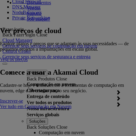
Cloud Firewall
Documentos
DNS Manager
Vendas
NodeBalancers
Suporte
Private Networking
Sob ataque?
Ver preços de cloud
Fazer login
Back
Fazer login
Close
Cloud Manager
Explore planos e preços que se adaptam às suas necessidades — de
Gerencie seus serviços de computação em nuvem
pequenos projetos a implantações em escala global.
Control Center
Gerencie seus serviços de segurança e entrega
Veja os preços
Comece a usar a Akamai Cloud
Produtos
Back
Produtos
Close
Computação em nuvem
Cadastre-se hoje e tenha acesso a ferramentas de computação em
Cibersegurança
nuvem, edge e IA criadas para o seu negócio.
Entrega de conteúdo
Inscrever-se
Ver todos os produtos
Ver tudo em Computação em Nuvem
Nossa infraestrutura
Serviços globais
Soluções
Back
Soluções
Close
Computação em nuvem