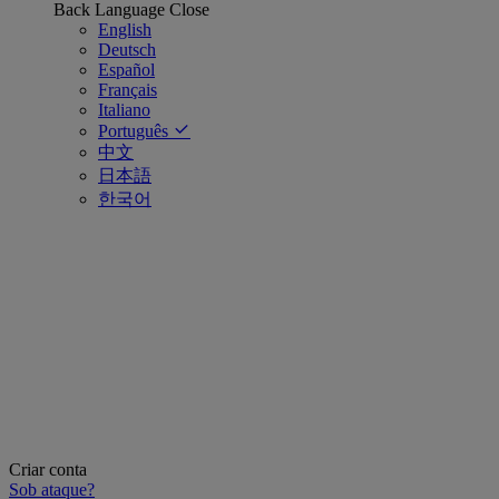
Back
Language
Close
English
Deutsch
Español
Français
Italiano
Português
中文
日本語
한국어
Criar conta
Sob ataque?