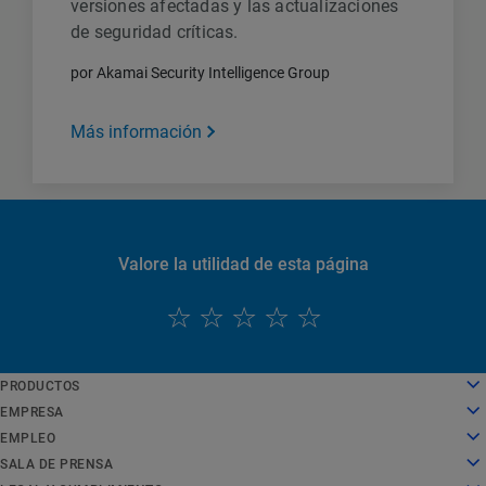
versiones afectadas y las actualizaciones
de seguridad críticas.
por Akamai Security Intelligence Group
Más información
Valore la utilidad de esta página
PRODUCTOS
English
Cloud computing
EMPRESA
Deutsch
Seguridad
Sobre nosotros
EMPLEO
Español
Distribución de contenido
Historia
Empleo
SALA DE PRENSA
Français
Todos los productos y pruebas
Liderazgo
Trabajar en Akamai
Sala de prensa