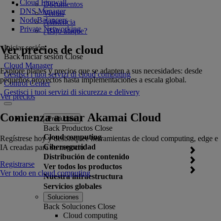
Cloud Firewall
Documentos
DNS Manager
Ventas
NodeBalancers
Asistencia
Private Networking
¿Bajo ataque?
Ver precios de cloud
Iniciar sesión
Back
Iniciar sesión
Close
Cloud Manager
Explore planes y precios que se adapten a sus necesidades: desde
Gestisci i tuoi servizi di cloud computing
pequeños proyectos hasta implementaciones a escala global.
Control Center
Gestisci i tuoi servizi di sicurezza e delivery
Ver precios
Comienza a usar Akamai Cloud
Productos
Back
Productos
Close
Cloud computing
Regístrese hoy y desbloquee herramientas de cloud computing, edge e
Ciberseguridad
IA creadas para su negocio.
Distribución de contenido
Registrarse
Ver todos los productos
Ver todo en cloud computing
Nuestra infraestructura
Servicios globales
Soluciones
Back
Soluciones
Close
Cloud computing