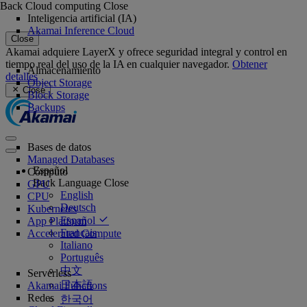
Back
Cloud computing
Close
Inteligencia artificial (IA)
Akamai Inference Cloud
Close
Akamai adquiere LayerX y ofrece seguridad integral y control en
tiempo real del uso de la IA en cualquier navegador.
Obtener
Almacenamiento
detalles
Object Storage
Close
Block Storage
Backups
Bases de datos
Managed Databases
Español
Cómputo
Back
Language
Close
GPU
English
CPU
Deutsch
Kubernetes
Español
App Platform
Français
Accelerated Compute
Italiano
Português
中文
Serverless
日本語
Akamai Functions
Redes
한국어