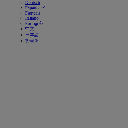
Deutsch
Español
Français
Italiano
Português
中文
日本語
한국어