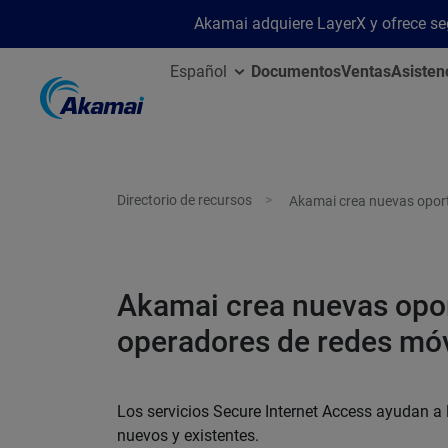
Akamai adquiere LayerX y ofrece segu
Español
Documentos
Ventas
Asisten
Directorio de recursos
Akamai crea nuevas oport
Akamai crea nuevas opor
operadores de redes móv
Los servicios Secure Internet Access ayudan a 
nuevos y existentes.