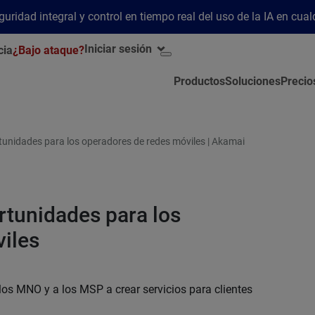
ridad integral y control en tiempo real del uso de la IA en cua
Iniciar sesión
cia
¿Bajo ataque?
Productos
Soluciones
Precio
unidades para los operadores de redes móviles | Akamai
tunidades para los
iles
los MNO y a los MSP a crear servicios para clientes