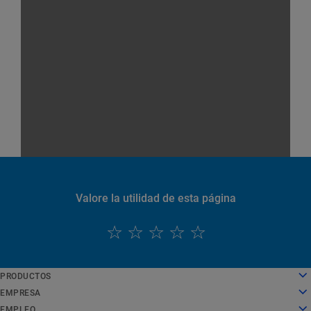
Valore la utilidad de esta página
PRODUCTOS
English
Cloud computing
EMPRESA
Deutsch
Seguridad
Sobre nosotros
EMPLEO