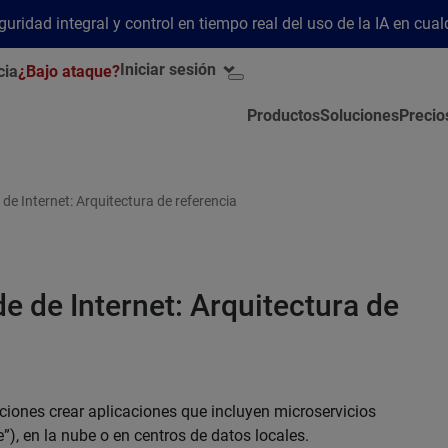
ridad integral y control en tiempo real del uso de la IA en cua
Iniciar sesión
cia
¿Bajo ataque?
Productos
Soluciones
Precio
 de Internet: Arquitectura de referencia
de de Internet: Arquitectura de
iones crear aplicaciones que incluyen microservicios
”), en la nube o en centros de datos locales.