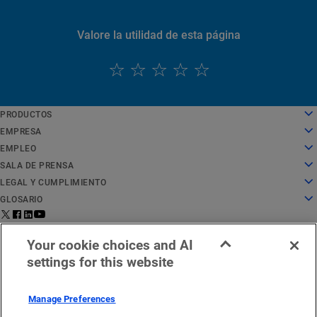
Valore la utilidad de esta página
PRODUCTOS
English
Cloud computing
EMPRESA
Deutsch
Seguridad
Sobre nosotros
EMPLEO
Español
Distribución de contenido
Historia
Empleo
SALA DE PRENSA
Français
Todos los productos y pruebas
Liderazgo
Trabajar en Akamai
Sala de prensa
LEGAL Y CUMPLIMIENTO
Italiano
Servicios globales
Premios
Estudiantes y recién licenciados
Comunicados de prensa
Aspectos legales
GLOSARIO
Português
Junta directiva
Entorno laboral inclusivo
En las noticias
Cumplimiento de la seguridad de la información
¿Qué es la seguridad de API?
中文
Infrastructure for Innovation
Buscar puestos de trabajo
Recursos multimedia
Centro de confianza de privacidad
¿Qué es una CDN?
Aviso legal para la región de
Estado del
日本語
Contáctanos
Your cookie choices and AI
Relaciones con los inversores
Blog cultural
Declaración de privacidad
¿Qué es el cloud computing?
EMEA
servicio
한국어
settings for this website
Responsabilidad corporativa
Configuración de cookies
¿Qué es la ciberseguridad?
Español
Ética
Reglamento de Servicios Digitales (DSA) de la UE
¿Qué es un ataque DDoS?
Oficinas
¿Qué es la microsegmentación?
Manage Preferences
Informes de vulnerabilidades
¿Qué es WAAP?
©2026 Akamai Technologies