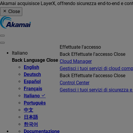
Akamai acquisisce LayerX, offrendo sicurezza end-to-end e contro
Close
Effettuate l'accesso
Italiano
Back
Effettuate l'accesso
Close
Back
Language
Close
Cloud Manager
English
Gestisci i tuoi servizi di cloud com
Deutsch
Back
Effettuate l'accesso
Close
Español
Control Center
Français
Gestisci i tuoi servizi di sicurezza e
Italiano
Português
中文
日本語
한국어
Documentazione