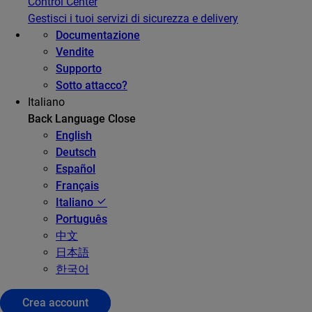
Control Center
Gestisci i tuoi servizi di sicurezza e delivery
Documentazione
Vendite
Supporto
Sotto attacco?
Italiano
Back
Language
Close
English
Deutsch
Español
Français
Italiano
Português
中文
日本語
한국어
Crea account