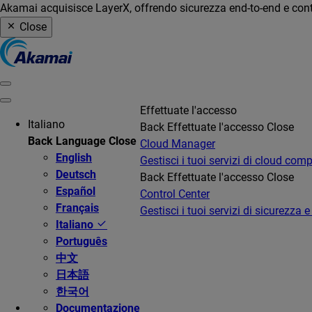
Akamai acquisisce LayerX, offrendo sicurezza end-to-end e contro
Close
Effettuate l'accesso
Italiano
Back
Effettuate l'accesso
Close
Back
Language
Close
Cloud Manager
English
Gestisci i tuoi servizi di cloud com
Deutsch
Back
Effettuate l'accesso
Close
Español
Control Center
Français
Gestisci i tuoi servizi di sicurezza e
Italiano
Português
中文
日本語
한국어
Documentazione