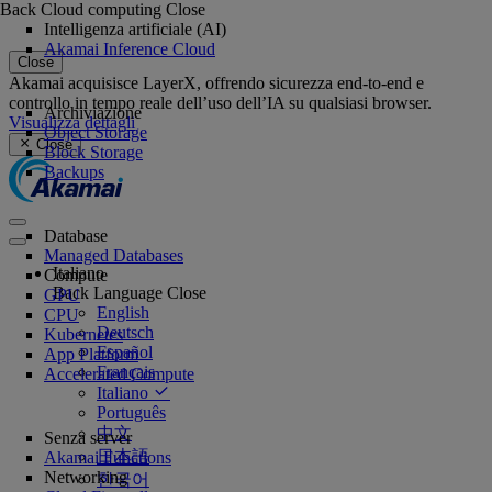
Back
Cloud computing
Close
Intelligenza artificiale (AI)
Akamai Inference Cloud
Close
Akamai acquisisce LayerX, offrendo sicurezza end-to-end e
controllo in tempo reale dell’uso dell’IA su qualsiasi browser.
Archiviazione
Visualizza dettagli
Object Storage
Close
Block Storage
Backups
Database
Managed Databases
Italiano
Compute
Back
Language
Close
GPU
English
CPU
Deutsch
Kubernetes
Español
App Platform
Français
Accelerated Compute
Italiano
Português
中文
Senza server
日本語
Akamai Functions
Networking
한국어