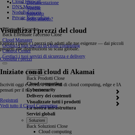
Cloud Firewall
Documentazione
DNS Manager
Vendite
NodeBalancers
Supporto
Private Networking
Sotto attacco?
Visualizza i prezzi del cloud
Effettuate l'accesso
Back
Effettuate l'accesso
Close
Cloud Manager
Esplora i piani e i prezzi più adatti alle tue esigenze — dai piccoli
Gestisci i tuoi servizi di cloud computing
progetti alle distribuzioni su scala globale.
Control Center
Gestisci i tuoi servizi di sicurezza e delivery
Consulta i prezzi
Iniziate con il cloud di Akamai
Prodotti
Back
Prodotti
Close
Cloud computing
Iscriviti oggi e accedi a strumenti di cloud computing, edge e IA
Cybersecurity
pensati per il tuo business.
Delivery dei contenuti
Registrati
Visualizzate tutti i prodotti
Vedi tutto il Cloud Computing
La nostra infrastruttura
Servizi globali
Soluzioni
Back
Soluzioni
Close
Cloud computing