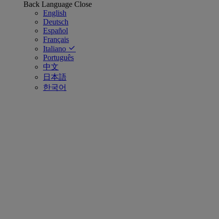
Back
Language
Close
English
Deutsch
Español
Français
Italiano
Português
中文
日本語
한국어