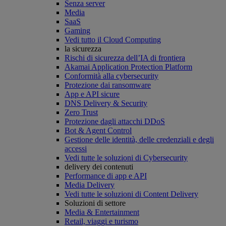
Senza server
Media
SaaS
Gaming
Vedi tutto il Cloud Computing
la sicurezza
Rischi di sicurezza dell’IA di frontiera
Akamai Application Protection Platform
Conformità alla cybersecurity
Protezione dai ransomware
App e API sicure
DNS Delivery & Security
Zero Trust
Protezione dagli attacchi DDoS
Bot & Agent Control
Gestione delle identità, delle credenziali e degli
accessi
Vedi tutte le soluzioni di Cybersecurity
delivery dei contenuti
Performance di app e API
Media Delivery
Vedi tutte le soluzioni di Content Delivery
Soluzioni di settore
Media & Entertainment
Retail, viaggi e turismo