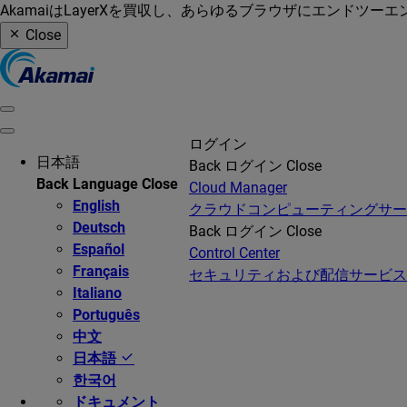
AkamaiはLayerXを買収し、あらゆるブラウザにエンドツ
Close
ログイン
日本語
Back
ログイン
Close
Back
Language
Close
Cloud Manager
English
クラウドコンピューティングサ
Deutsch
Back
ログイン
Close
Español
Control Center
Français
セキュリティおよび配信サービス
Italiano
Português
中文
日本語
한국어
ドキュメント