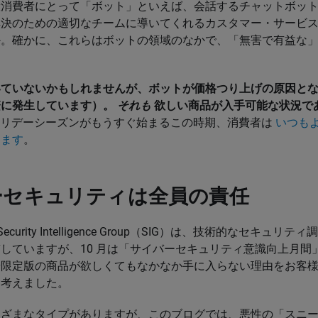
消費者にとって「ボット」といえば、会話するチャットボット（Ch
解決のための適切なチームに導いてくれるカスタマー・サービ
か。確かに、これらはボットの領域のなかで、「無害で有益な
いていないかもしれませんが、ボットが価格つり上げの原因と
繁に発生しています）。
それも
欲しい商品が入手可能な状況で
ホリデーシーズンがもうすぐ始まるこの時期、消費者は
いつも
ります
。
ーセキュリティは全員の責任
Security Intelligence Group（SIG）は、技術的なセキュ
していますが、10 月は「サイバーセキュリティ意識向上月間
や限定版の商品が欲しくてもなかなか手に入らない理由をお客
と考えました。
まざまなタイプがありますが、このブログでは、悪性の「スニ