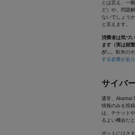
とは言え、一般
ど）や、問題
ないでしょう
と言えます。
消費者は気づ
ます（実は頻
が...
。欧米の
する必要があ
サイバ
通常、Akamai 
情報のみを投稿
は、チケット
るよい機会だ
ボットにはさ