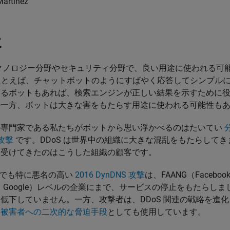
rtinez
に
クノロジー分野やセキュリティ分野で、良い用途に使われる可
。たとえば、チャットボットのようにすばやく応答してシンプル
するボットもあれば、検索エンジンが正しい結果を示すために
の一方、ボットは大きな害をもたらす用途に使われる可能性も
の専門家である私たちがボットから思い浮かべるのはたいてい
）攻撃
です。DDoS は世界中の組織に大きな混乱をもたらして
も受けてきたのはこうした組織の顧客です。
の中でも特に悪名の高い
2016 DynDNS 攻撃
は、FAANG（Faceboo
tflix、Google）レベルの企業にまで、サービスの停止をもたらしま
低下していません。一方、攻撃者は、DDoS 関連の戦略を進
ア被害者への二次的な脅迫手段
としても使用しています。