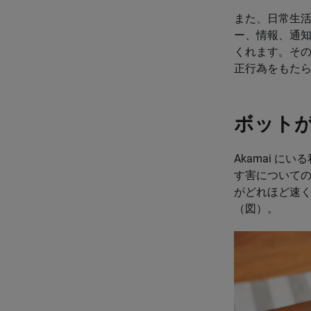
また、日常生
ー、情報、通
くれます。そ
正行為をもた
ボット
Akamai 
す害について
がどれほど速
（図）。