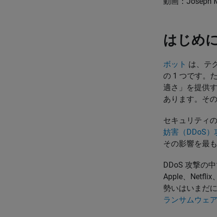
動画：Joseph Ma
はじめ
ボット
は、テ
の 1 つです
適さ」を提供
あります。そ
セキュリティ
妨害（DDoS
その影響を最
DDoS 攻撃
Apple、Ne
勢いはいまだに
ランサムウェ