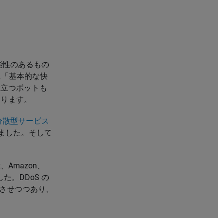
能性のあるもの
に「基本的な快
役立つボットも
あります。
分散型サービス
きました。そして
k、Amazon、
した。DDoS の
化させつつあり、