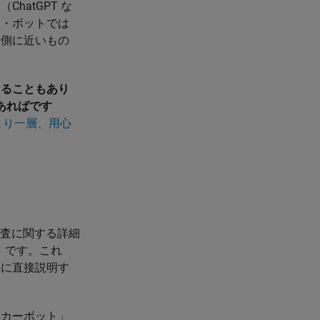
atGPT な
ス・ボットでは
」側に近いもの
なることもあり
あればです
より一層、用心
リティ調査に関する詳細
」です。これ
様に直接説明す
ーカーボット」