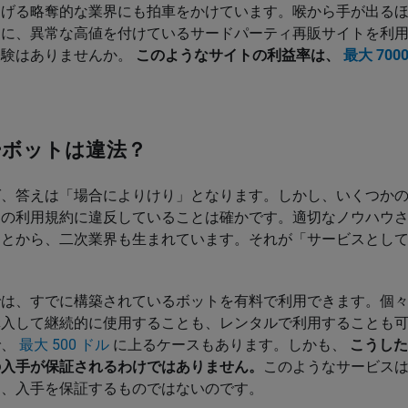
あげる略奪的な業界にも拍車をかけています。喉から手が出る
めに、異常な高値を付けているサードパーティ再販サイトを利
経験はありませんか。
このようなサイトの利益率は、
最大 700
ーボットは違法？
ば、答えは「場合によりけり」となります。しかし、いくつか
トの利用規約に違反していることは確かです。適切なノウハウ
ことから、二次業界も生まれています。それが「サービスとし
。
では、すでに構築されているボットを有料で利用できます。個
購入して継続的に使用することも、レンタルで利用することも
で、
最大 500 ドル
に上るケースもあります。しかも、
こうした
の入手が保証されるわけではありません。
このようなサービス
て、入手を保証するものではないのです。