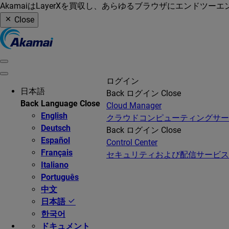
AkamaiはLayerXを買収し、あらゆるブラウザにエンドツ
Close
ログイン
日本語
Back
ログイン
Close
Back
Language
Close
Cloud Manager
English
クラウドコンピューティングサ
Deutsch
Back
ログイン
Close
Español
Control Center
Français
セキュリティおよび配信サービス
Italiano
Português
中文
日本語
한국어
ドキュメント