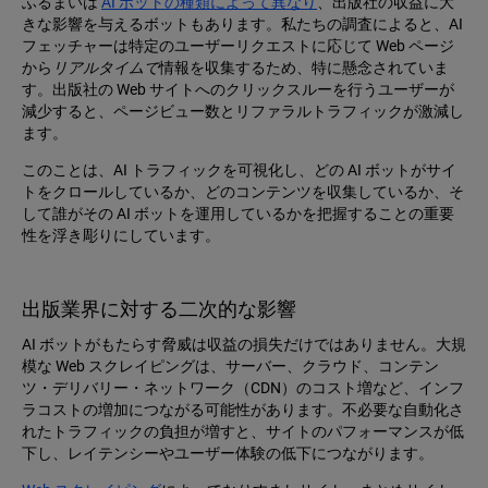
ふるまいは
AI ボットの種類によって異なり
、出版社の収益に大
きな影響を与えるボットもあります。私たちの調査によると、AI
フェッチャーは特定のユーザーリクエストに応じて Web ページ
から
リアルタイムで
情報を収集するため、特に懸念されていま
す。出版社の Web サイトへのクリックスルーを行うユーザーが
減少すると、ページビュー数とリファラルトラフィックが激減し
ます。
このことは、AI トラフィックを可視化し、どの AI ボットがサイ
トをクロールしているか、どのコンテンツを収集しているか、そ
して誰がその AI ボットを運用しているかを把握することの重要
性を浮き彫りにしています。
出版業界に対する二次的な影響
AI ボットがもたらす脅威は収益の損失だけではありません。大規
模な Web スクレイピングは、サーバー、クラウド、コンテン
ツ・デリバリー・ネットワーク（CDN）のコスト増など、インフ
ラコストの増加につながる可能性があります。不必要な自動化さ
れたトラフィックの負担が増すと、サイトのパフォーマンスが低
下し、レイテンシーやユーザー体験の低下につながります。