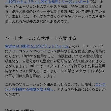
「SOTI セキュリティに関する知見シリーズ」レポート
では、承
認されたエージェントのアクセスを帰属可能かつ取引可能にす
る、信頼と取引のレイヤーを実装する方法について説明していま
す。出版社には、すべてをブロックするかリターンゼロの利用を
受け入れるか以外の選択肢もあるのです。
パートナーによるサポートを受ける
Skyfire や TollBit などのプラットフォーム
とのパートナーシップ
により、コンテンツのライセンス供与や公正な価値交換が可能に
なります。Skyfire を使用すると、出版社はアクセス権の決定と
収益化を、自動化された監査に対応可能な方法で組み合わせるこ
とができます。TollBit は、スクレイピングを許可された収益化可
能なアクセスに変えることにより、AI 企業と Web サイトの間の
公正な価値交換を可能にします。
これらのソリューションを組み合わせることで、出版社は
コンテ
ンツを制御する権限を取り戻し
、アクセスを収益に変えることが
できます。