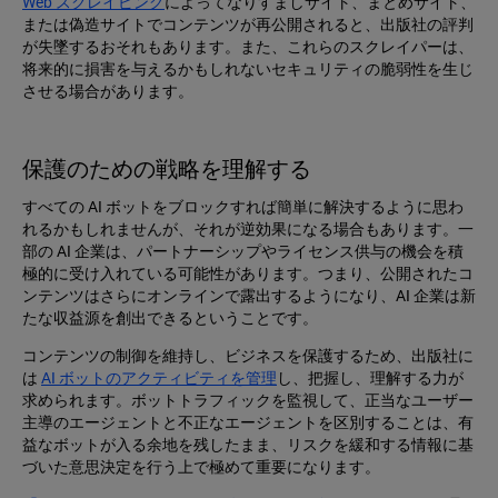
Web スクレイピング
によってなりすましサイト、まとめサイト、
または偽造サイトでコンテンツが再公開されると、出版社の評判
が失墜するおそれもあります。また、これらのスクレイパーは、
将来的に損害を与えるかもしれないセキュリティの脆弱性を生じ
させる場合があります。
保護のための戦略を理解する
すべての AI ボットをブロックすれば簡単に解決するように思わ
れるかもしれませんが、それが逆効果になる場合もあります。一
部の AI 企業は、パートナーシップやライセンス供与の機会を積
極的に受け入れている可能性があります。つまり、公開されたコ
ンテンツはさらにオンラインで露出するようになり、AI 企業は新
たな収益源を創出できるということです。
コンテンツの制御を維持し、ビジネスを保護するため、出版社に
は
AI ボットのアクティビティを管理
し、把握し、理解する力が
求められます。ボットトラフィックを監視して、正当なユーザー
主導のエージェントと不正なエージェントを区別することは、有
益なボットが入る余地を残したまま、リスクを緩和する情報に基
づいた意思決定を行う上で極めて重要になります。