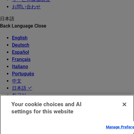
お問い合わせ
日本語
Back
Language
Close
English
Deutsch
Español
Français
Italiano
Português
中文
日本語
한국어
Your cookie choices and AI
settings for this website
Manage Prefer
© 2026 Akamai Technologies