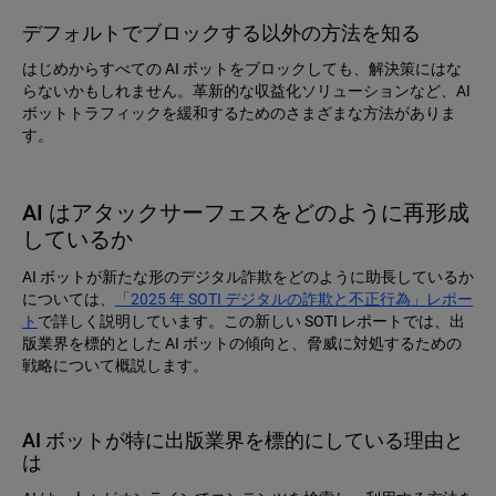
デフォルトでブロックする以外の方法を知る
はじめからすべての AI ボットをブロックしても、解決策にはな
らないかもしれません。革新的な収益化ソリューションなど、AI
ボットトラフィックを緩和するためのさまざまな方法がありま
す。
AI はアタックサーフェスをどのように再形成
しているか
AI ボットが新たな形のデジタル詐欺をどのように助長しているか
については、
「2025 年 SOTI デジタルの詐欺と不正行為」レポー
ト
で詳しく説明しています。この新しい SOTI レポートでは、出
版業界を標的とした AI ボットの傾向と、脅威に対処するための
戦略について概説します。
AI ボットが特に出版業界を標的にしている理由と
は