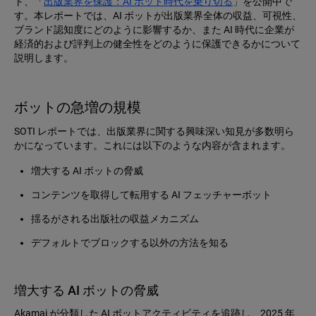
ト、「
出版業界を保護：AI ボット時代を乗り切る
」を公開中で
す。本レポートでは、AI ボットが出版業界全体の収益、可視性、
ブランド認知度にどのように影響するか、また AI 時代に企業が
経済的および評判上の健全性をどのように保護できるかについて
説明します。
ボットの急増の規模
SOTI レポートでは、出版業界に関する興味深い知見が多数明ら
かになっています。これには以下のような内容が含まれます。
増大する AI ボットの脅威
コンテンツを取得して転用する AI フェッチャーボット
揺るがされる出版社の収益メカニズム
デフォルトでブロックする以外の方法を知る
増大する AI ボットの脅威
Akamai が分類した AI ボットアクティビティを追跡し、2025 年