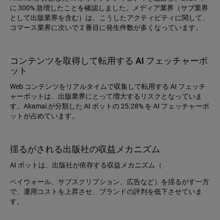
に 300% 急増したことを確認しました。メディア業界（サブ業界
として出版業界を含む）は、こうしたアクティビティに関して、
コマース業界に次いで 2 番目に発生件数が多くなっています。
コンテンツを取得して転用する AI フェッチャーボ
ット
Web コンテンツをリアルタイムで収集して転用する AI フェッチ
ャーボットは、出版業界にとって増大するリスクとなっていま
す。Akamai が分類した AI ボットの 25.28% を AI フェッチャーボ
ットが占めています。
揺るがされる出版社の収益メカニズム
AI ボットは、出版社が依存する収益メカニズム（
ペイウォール、サブスクリプション、広告など）を揺るがす一方
で、運用コストを上昇させ、ブランドの評判を低下させていま
す。