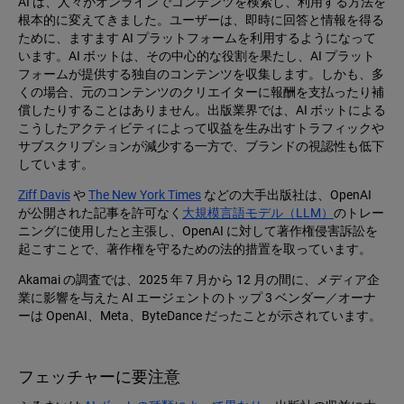
AI は、人々がオンラインでコンテンツを検索し、利用する方法を
根本的に変えてきました。ユーザーは、即時に回答と情報を得る
ために、ますます AI プラットフォームを利用するようになって
います。AI ボットは、その中心的な役割を果たし、AI プラット
フォームが提供する独自のコンテンツを収集します。しかも、多
くの場合、元のコンテンツのクリエイターに報酬を支払ったり補
償したりすることはありません。出版業界では、AI ボットによる
こうしたアクティビティによって収益を生み出すトラフィックや
サブスクリプションが減少する一方で、ブランドの視認性も低下
しています。
Ziff Davis
や
The New York Times
などの大手出版社は、OpenAI
が公開された記事を許可なく
大規模言語モデル（LLM）
のトレー
ニングに使用したと主張し、OpenAI に対して著作権侵害訴訟を
起こすことで、著作権を守るための法的措置を取っています。
Akamai の調査では、2025 年 7 月から 12 月の間に、メディア企
業に影響を与えた AI エージェントのトップ 3 ベンダー／オーナ
ーは OpenAI、Meta、ByteDance だったことが示されています。
フェッチャーに要注意