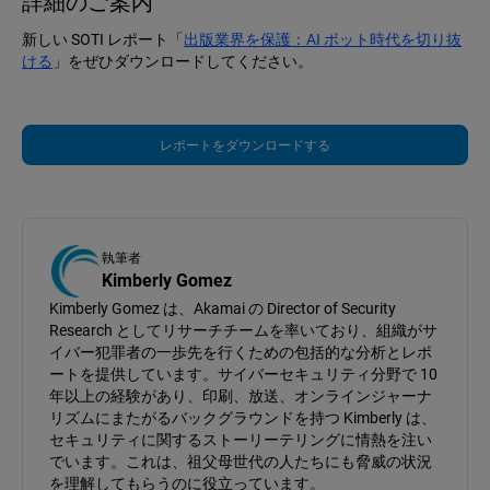
詳細のご案内
新しい SOTI レポート「
出版業界を保護：AI ボット時代を切り抜
ける
」をぜひダウンロードしてください。
レポートをダウンロードする
執筆者
Kimberly Gomez
Kimberly Gomez は、Akamai の Director of Security
Research としてリサーチチームを率いており、組織がサ
イバー犯罪者の一歩先を行くための包括的な分析とレポ
ートを提供しています。サイバーセキュリティ分野で 10
年以上の経験があり、印刷、放送、オンラインジャーナ
リズムにまたがるバックグラウンドを持つ Kimberly は、
セキュリティに関するストーリーテリングに情熱を注い
でいます。これは、祖父母世代の人たちにも脅威の状況
を理解してもらうのに役立っています。