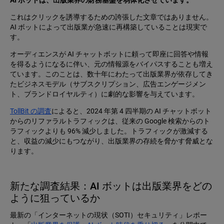
AI ボットは、出版業界の財務基盤を弱体化させています。
これはクリックを誘導するための誇張した文章ではありません。
AI ボットによって出版業が急速に再構築していることは現実で
す。
オーディエンスが AI チャットボットに頼って即座に回答や情報
を得るようになるに伴い、元の情報源をバイパスすることも増え
ています。このことは、数十年にわたって出版業界が依存してき
たビジネスモデル（サブスクリプション、広告エンゲージメン
ト、ブランドロイヤルティ）に劇的な影響を与えています。
TollBit の調査
によると、2024 年第 4 四半期の AI チャットボット
からのリファラルトラフィックは、従来の Google 検索からのト
ラフィックよりも 96% 減少しました。トラフィックが激減する
と、収益の減少にもつながり、出版業界の存続を脅かす脅威とな
ります。
新たな調査結果：AI ボットは出版業界をどの
ように狙っているか
最新の「インターネットの現状（SOTI）セキュリティ」レポー