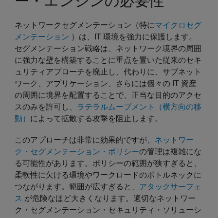
ー・エンジンの必要性
ネットワークセグメンテーション（特に
マイクロセグ
メンテーション
）は、IT 環境を強力に保護します。
セグメンテーション戦略は、ネットワーク境界の周囲
に強力な壁を構築することに重点を置いた従来のセキ
ュリティアプローチを廃止し、代わりに、サブネット
ワーク、アプリケーション、さらには個々の IT 資産
の周囲に境界を配置することで、正当な目的のアクセ
スのみを許可し、
ラテラルムーブメント（横方向の移
動）
によって拡散する攻撃を阻止します。
このアプローチは非常に効果的ですが、
ネットワー
ク・セグメンテーション・ポリシー
の管理は複雑にな
る可能性があります。ポリシーの範囲が狭すぎると、
柔軟性に欠ける環境やワークロードのボトルネックに
つながります。範囲が広すぎると、
アタックサーフェ
ス
が危険なほど大きくなります。適切なネットワー
ク・セグメンテーション・セキュリティ・ソリューシ