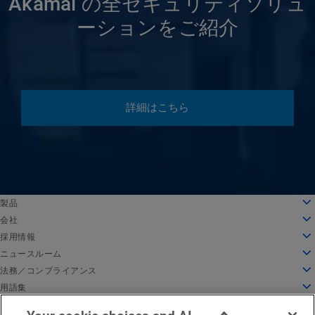
Akamai の全セキュリティソリュ
ーションをご紹介
詳細はこちら
English
製品
Deutsch
クラウドコンピューティング
会社
Español
セキュリティ
会社情報
採用情報
Français
コンテンツデリバリー
沿革
採用情報
ニュースルーム
Italiano
すべての製品とトライアル
リーダーシップ
Akamai で働く
ニュースルーム
法務／コンプライアンス
Português
グローバルサービス
受賞歴
学生と新卒者
プレスリリース
法務
用語集
中文
取締役会
インクルーシブな職場環境
Akamai 関連ニュース
情報セキュリティコンプライアンス
API セキュリティとは
日本語