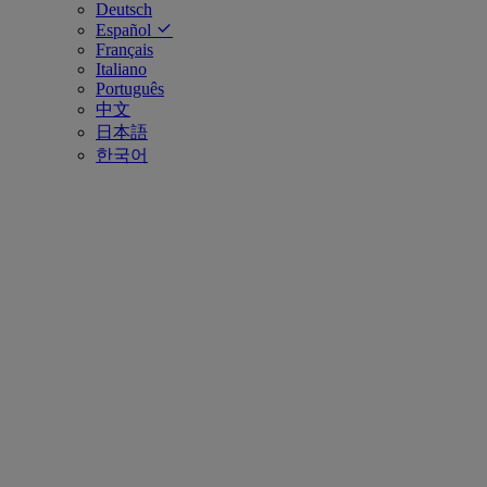
Deutsch
Español
Français
Italiano
Português
中文
日本語
한국어