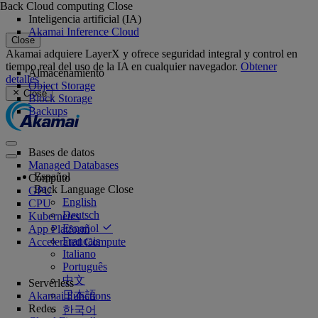
Back
Cloud computing
Close
Inteligencia artificial (IA)
Akamai Inference Cloud
Close
Akamai adquiere LayerX y ofrece seguridad integral y control en
tiempo real del uso de la IA en cualquier navegador.
Obtener
Almacenamiento
detalles
Object Storage
Close
Block Storage
Backups
Bases de datos
Managed Databases
Español
Cómputo
Back
Language
Close
GPU
English
CPU
Deutsch
Kubernetes
Español
App Platform
Français
Accelerated Compute
Italiano
Português
中文
Serverless
日本語
Akamai Functions
Redes
한국어