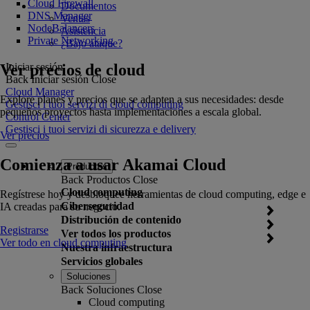
Cloud Firewall
Documentos
DNS Manager
Ventas
NodeBalancers
Asistencia
Private Networking
¿Bajo ataque?
Ver precios de cloud
Iniciar sesión
Back
Iniciar sesión
Close
Cloud Manager
Explore planes y precios que se adapten a sus necesidades: desde
Gestisci i tuoi servizi di cloud computing
pequeños proyectos hasta implementaciones a escala global.
Control Center
Gestisci i tuoi servizi di sicurezza e delivery
Ver precios
Comienza a usar Akamai Cloud
Productos
Back
Productos
Close
Cloud computing
Regístrese hoy y desbloquee herramientas de cloud computing, edge e
Ciberseguridad
IA creadas para su negocio.
Distribución de contenido
Registrarse
Ver todos los productos
Ver todo en cloud computing
Nuestra infraestructura
Servicios globales
Soluciones
Back
Soluciones
Close
Cloud computing