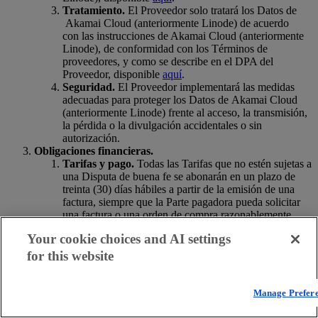
Tratamiento.
El Proveedor solo tratará los Datos de
Akamai Cloud (anteriormente Linode) de acuerdo
con las instrucciones de Akamai Cloud (anteriormente
Linode), de conformidad con los Términos de
proveedores, y como se describe en el DPA del
Proveedor, disponible
aquí
.
Seguridad.
El Proveedor implementará las medidas
adecuadas para proteger los Datos de Akamai Cloud
(anteriormente Linode) frente al acceso, la transmisión,
la pérdida o la divulgación accidentales o sin
autorización.
Obligaciones financieras.
Tarifas y pago.
Todas las Tarifas que no estén sujetas a
una Disputa de buena fe se abonarán en un plazo de
treinta (30) días hábiles a partir de la emisión de una
factura, siempre que la Parte pagadora pueda solicitar
una factura o una orden de compra razonablemente
detalladas.
Your cookie choices and AI settings
Tasas de terceros
. Akamai Cloud (anteriormente
Linode) no será responsable de ninguna comisión
for this website
bancaria, pagos por intereses u otros costes derivados
del pago por parte de Akamai Cloud (anteriormente
Linode) de una factura del Proveedor. Las liquidaciones
Manage Prefer
por cambio de divisas se basarán en acuerdos entre el
Proveedor y el proveedor de servicios financieros del