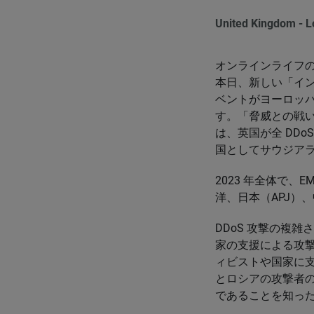
United Kingdom - 
オンラインライフ
本日、新しい「イン
ベントがヨーロッパ
す。「脅威との戦
は、英国が全 DDo
国としてサウジアラ
2023 年全体で、E
洋、日本（APJ）、
DDoS 攻撃の複
家の支援による攻撃
ィビストや国家に
とロシアの攻撃者
であることを知った