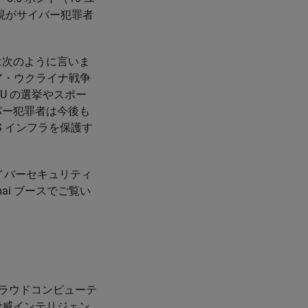
現がサイバー犯罪者
ategy）は次のように言いま
ア・ウクライナ戦争
U の選挙やスポー
バー犯罪者は今後も
 インフラを保護す
新サイバーセキュリティ
amai ブースでご覧い
クラウドコンピューテ
脅威インテリジェン