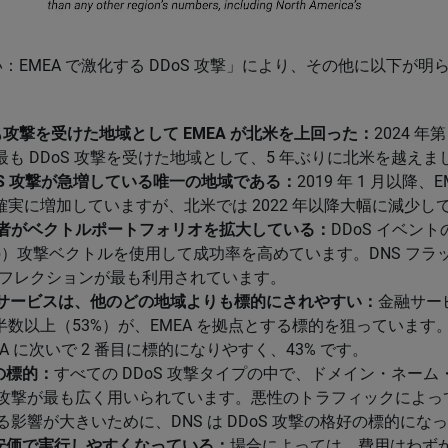
い：
EMEA で激化する DDoS 攻撃」により、その他に以下が
最も攻撃を受けた地域として EMEA が北米を上回った：
2024 年
は最も DDoS 攻撃を受けた地域として、5 年ぶりに北米を越えま
DDoS 攻撃が急増している唯一の地域である：
2019 年 1 月以降
は確実に増加していますが、北米では 2022 年以降大幅に減少し
者がベクトルポートフォリオを拡大している：
DDoS イベントの
の）攻撃ベクトルを使用して成功率を高めています。DNS フラッ
 リフレクションが最も利用されています。
金融サービスは、他のどの地域よりも標的にされやすい：
金融サー
の半数以上（53%）が、EMEA を拠点とする標的を狙っていま
EA に次いで 2 番目に標的になりやすく、43% です。
好の標的：
すべての DDoS 攻撃タイプの中で、ドメイン・ネーム
攻撃が最も広く用いられています。悪性のトラフィックによっ
影響が大きいために、DNS は DDoS 攻撃の格好の標的にな
は安価で実行しやすくなっている：
場合によっては、費用はわずか 8