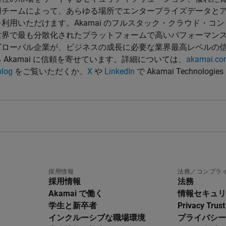
用チームによって、あらゆる場所でエンタープライズデータと
利用いただけます。Akamai のフルスタック・クラウド・コ
世界で最も分散化されたプラットフォームで高いパフォーマン
グローバル企業が、ビジネスの成長に必要な業界最高レベルの
 Akamai に信頼を寄せています。詳細については、
akamai.co
blog
をご覧いただくか、
X
や
LinkedIn
で Akamai Technolo
採用情報
法務／コンプラ
採用情報
法務
Akamai で働く
情報セキュリ
学生と新卒者
Privacy Trust
インクルーシブな職場環境
プライバシー