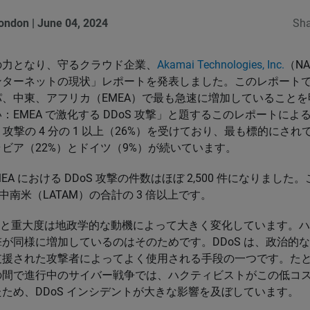
London
|
June 04, 2024
Sha
の力となり、守るクラウド企業、
Akamai Technologies, Inc
.
（NA
ターネットの現状」レポートを発表しました。このレポートでは
、中東、アフリカ（EMEA）で最も急速に増加していること
い：
EMEA で激化する DDoS 攻撃」と題するこのレポートによる
S 攻撃の 4 分の 1 以上（26%）を受けており、最も標的にされ
ビア（22%）とドイツ（9%）が続いています。
MEA における DDoS 攻撃の件数はほぼ 2,500 件になりまし
中南米（LATAM）の合計の 3 倍以上です。
雑さと重大度は地政学的な動機によって大きく変化しています。
が同様に増加しているのはそのためです。DDoS は、政治的
支援された攻撃者によってよく使用される手段の一つです。た
の間で進行中のサイバー戦争では、ハクティビストがこの低コ
ため、DDoS インシデントが大きな影響を及ぼしています。