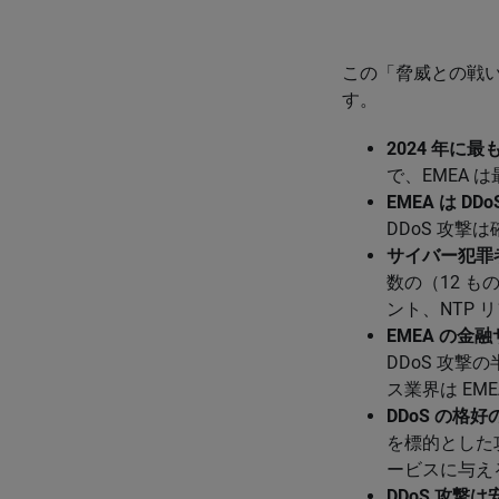
この「脅威との戦
す。
2024 年に
で、EMEA 
EMEA は 
DDoS 攻撃
サイバー犯罪
数の（12 も
ント、NTP
EMEA の
DDoS 攻撃
ス業界は EM
DDoS の格
を標的とした
ービスに与える
DDoS 攻撃