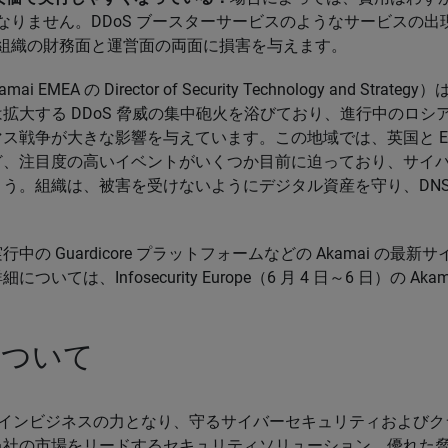
なりません。DDoS ブースターサービスのようなサービスの出
組織の財務面と運営面の両面に損害を与えます。
amai EMEA の Director of Security Technology and Str
拡大する DDoS 脅威の集中砲火を浴びており、進行中のロシ
ス戦争が大きな影響を与えています。この地域では、英国と E
ど、注目度の高いイベントがいくつか目前に迫っており、サイ
う。組織は、被害を受けないようにデジタル資産を守り、DNS
」
中の Guardicore プラットフォームなどの Akamai の最
いては、Infosecurity Europe（6 月 4 日～6 日）の Ak
 について
オンラインビジネスの力となり、守るサイバーセキュリティおよび
当社の市場をリードするセキュリティソリューション、優れた