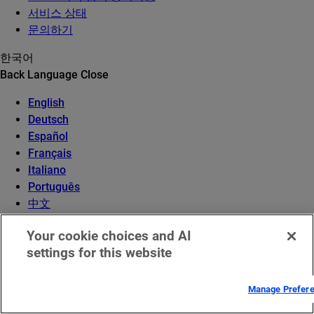
서비스 상태
문의하기
한국어
Back
Language
Close
English
Deutsch
Español
Français
Italiano
Português
中文
日本語
Your cookie choices and AI
한국어
settings for this website
Manage Prefer