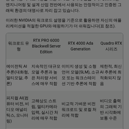
엔지니어링 및 설계 산업 전반에서 사용되는 안정적이고 인증된 그
래픽 환경의 대명사로 자리 잡고 있습니다.
이러한 NVIDIA의 워크로드 설명을 기준으로 활용하면 자신의 애플
리케이션을 적절한 GPU와 매핑하기가 더 쉬워집니다(표 참조).
RTX PRO 6000
워크로드 유
RTX 4000 Ada
Quadro RTX
Blackwell Server
형
Generation
시리즈
Edition
에이전틱 AI
지속적인 대규모
이미지 생성 및 소형
제한적, 최신
추론(대화형,
모델 추론과 높
언어 모델(SLM), 소규
AI 추론에 최
멀티모달, 추
은 처리량 서비
모 또는 워크스테이
적화되지 않
론)
스에 매우 적합
션 기반 추론에 적합
음
피지컬 AI(컴
고해상도 스트
비디오 출력
퓨터 비전, 비
비교적 가벼운 비전
림, 멀티카메라
의 그래픽 기
디오 애널리
워크로드 및 로컬 처
입력, 실시간 처
반 시각화에
틱스, 모니터
리에 적합
리에 매우 적합
보통 수준
링)