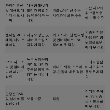
과학적 연산
대용량 GPU 메
기존 시각화
및 대규모 데
모리와 병렬 성
워크스테이션 수준
워크플로우
이터 세트 시
능 덕분에 매우
시각화에 보통 수준
에 보통 수준
각화
적합
인증된 전문
렌더링, 3D 그
대규모 장면 및
워크스테이션 렌더링
가용 렌더링
래픽, 레이 트
서버 호스팅 시
및 인터랙티브 그래
워크플로우
레이싱
각화에 적합
픽에 매우 적합
에 매우 적합
높은 처리량의
8K 비디오 처
그래픽 중심
비디오 처리와
리 및 멀티미
비디오 제작, 스트리
비디오 워크
추론을 함께 수
디어 파이프
밍, 편집에 매우 적합
플로우에 적
행하는 작업에
라인
합
적합
장기간 축적
인증된 CAD
된 ISV 인증
및 설계 애플
보통 수준
적합
을 기반으로
리케이션
매우 적합