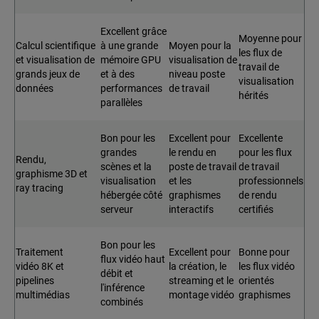
Excellent grâce
Moyenne pour
Calcul scientifique
à une grande
Moyen pour la
les flux de
et visualisation de
mémoire GPU
visualisation de
travail de
grands jeux de
et à des
niveau poste
visualisation
données
performances
de travail
hérités
parallèles
Bon pour les
Excellent pour
Excellente
grandes
le rendu en
pour les flux
Rendu,
scènes et la
poste de travail
de travail
graphisme 3D et
visualisation
et les
professionnels
ray tracing
hébergée côté
graphismes
de rendu
serveur
interactifs
certifiés
Bon pour les
Traitement
Excellent pour
Bonne pour
flux vidéo haut
vidéo 8K et
la création, le
les flux vidéo
débit et
pipelines
streaming et le
orientés
l'inférence
multimédias
montage vidéo
graphismes
combinés