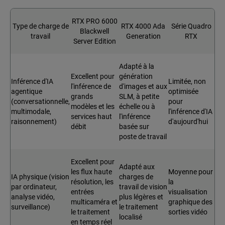
RTX PRO 6000
Type de charge de
RTX 4000 Ada
Série Quadro
Blackwell
travail
Generation
RTX
Server Edition
Adapté à la
Excellent pour
génération
Inférence d'IA
Limitée, non
l'inférence de
d'images et aux
agentique
optimisée
grands
SLM, à petite
(conversationnelle,
pour
modèles et les
échelle ou à
multimodale,
l'inférence d'IA
services haut
l'inférence
raisonnement)
d'aujourd'hui
débit
basée sur
poste de travail
Excellent pour
Adapté aux
les flux haute
Moyenne pour
IA physique (vision
charges de
résolution, les
la
par ordinateur,
travail de vision
entrées
visualisation
analyse vidéo,
plus légères et
multicaméra et
graphique des
surveillance)
le traitement
le traitement
sorties vidéo
localisé
en temps réel