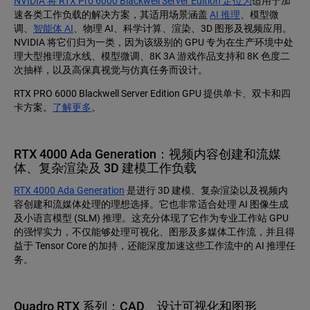
NVIDIA 将 RTX Pro 6000 Blackwell Server Edition 定位为
适用于加
速各类工作负载的解决方案，其适用场景涵盖
AI 推理
、模型微
调、
智能体 AI
、物理 AI、科学计算、渲染、3D 图形及视频应用。
NVIDIA 将它们归为一类，因为该级别的 GPU 专为在生产环境中处
理大型推理流水线、模型微调、8K 3A 游戏作品支持和 8K 色度二
次抽样，以及高保真视觉与仿真任务而设计。
RTX PRO 6000 Blackwell Server Edition GPU 提供单卡、双卡和四
卡方案。
了解更多
。
RTX 4000 Ada Generation：视频内容创建和流媒
体、复杂渲染及 3D 建模工作负载
RTX 4000 Ada Generation
是进行 3D 建模、复杂渲染以及视频内
容创建和流媒体处理的理想选择。它也非常适合处理 AI 图像生成
及小语言模型 (SLM) 推理。这充分体现了它作为专业工作站 GPU
的强悍实力，不仅能够处理可视化、图形及多媒体工作流，并且得
益于 Tensor Core 的加持，还能深度加速这些工作流中的 AI 推理任
务。
Quadro RTX 系列：CAD、设计可视化和图形