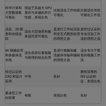
科学计算和
得益于其超大 GPU
比较适合工作站级
比较适合传统
大型数据集
显存与卓越的并行
可视化
可视化工作流
可视化
性能，表现出色
渲染、3D 图
是进行工作站渲染
是经过认证的
适合大型场景和服
形和光线追
和交互式图形处理
专业渲染工作
务器托管可视化
踪
的理想之选
流的理想之选
8K 视频处理
是进行视频创建、
适合专注于图
适合高吞吐量视频
和多媒体流
流媒体传输和编辑
形的视频工作
与推理的组合应用
水线
的理想之选
流
经过认证的
拥有深厚的
CAD 和设计
中等
良好
ISV 认证积
应用
淀，表现出色
紧凑型工作
有限
表现出色
良好
站部署