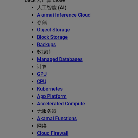
Back
云计算
Close
人工智能 (AI)
Akamai Inference Cloud
存储
Object Storage
Block Storage
Backups
数据库
Managed Databases
计算
GPU
CPU
Kubernetes
App Platform
Accelerated Compute
无服务器
Akamai Functions
网络
Cloud Firewall