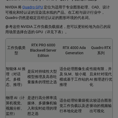
NVIDIA 将
Quadro GPU
定位为适用于专业图形处理、CAD、设计
可视化和经认证的渲染流水线的产品。在工程与设计行业中，
Quadro 仍然是稳定且经过认证的图形环境的代名词。
参考这些 NVIDIA 工作负载负载描述，您可以更轻松地为自己的应
用场景选择合适的 GPU（详见下表）。
RTX PRO 6000
工作负载类
RTX 4000 Ada
Quadro RTX
Blackwell Server
型
Generation
系列
Edition
智能体 AI 推
适合处理图像生成
性能有限，并
是应对持续性大型
理（对话
及 SLM、较小规
且未针对现代
模型推理及高吞吐
式、多模
模或基于工作站的
AI 推理进行优
量服务的理想之选
态、推理）
推理
化
物理 AI（计
是进行高分辨率流
适合处理轻量级视
比较适合图形
算机视觉、
媒体、多摄像机输
觉工作负载以及进
驱动的视频输
视频分析、
入和实时处理的理
行本地化处理
出可视化
监控）
想之选