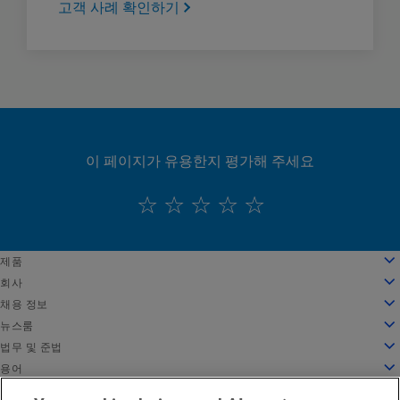
고객 사례 확인하기
이 페이지가 유용한지 평가해 주세요
English
제품
Deutsch
클라우드 컴퓨팅
회사
Español
보안
회사 소개
채용 정보
Français
콘텐츠 전송
연혁
채용 정보
뉴스룸
Italiano
모든 제품 및 평가판
리더십
Akamai 근무 환경
뉴스룸
법무 및 준법
Português
글로벌 서비스
수상 내역
학생 및 최근 졸업생
보도 자료
법무
용어
中文
이사회
포용적인 직장 문화
뉴스 기사
정보 보안 컴플라이언스
API 보안이란 무엇일까요?
日本語