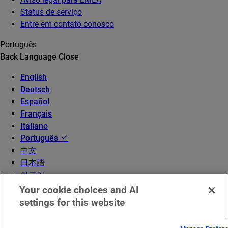
Status de serviço
Entre em contato conosco
Português
Back
Language
Close
English
Deutsch
Español
Français
Italiano
Português
中文
日本語
한국어
Your cookie choices and AI
settings for this website