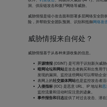
洞、供应链攻击和僵尸网络等威胁。
威胁情报是缩小攻击面和部署多层网络安全防
险，并帮助安全团队预测、识别和抵御
网络攻
威胁情报来自何处？
威胁情报基于从各种来源收集的信息。
开源情报
(OSINT) 是可用于识别新兴
暗网论坛和网站
是攻击者购买和出售用于
发现的漏洞。监控这些网站可以帮助企业
表网上的
社交媒体网站
也是监控攻击者活
入侵指标
(IOC) 是恶意 URL、IP 地址和
恶
监控流量和活动时应注意的迹象。
事件报告
和日志
提供了对过去攻击、潜在