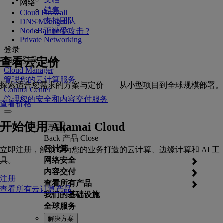
网络
销售
Cloud Firewall
支持团队
DNS Manager
NodeBalancers
正遭受攻击 ?
Private Networking
登录
查看云定价
Back
登录
Close
Cloud Manager
管理您的云计算服务
探索适合您需求的方案与定价——从小型项目到全球规模部署。
Control Center
管理您的安全和内容交付服务
查看价格
开始使用 Akamai Cloud
产品
Back
产品
Close
云计算
立即注册，解锁专为您的业务打造的云计算、边缘计算和 AI 工
具。
网络安全
内容交付
注册
查看所有产品
查看所有云计算产品
我们的基础设施
全球服务
解决方案