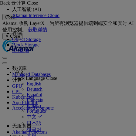
Back
云计算
Close
人工智能 (AI)
Akamai Inference Cloud
Close
Akamai 收购 LayerX，为所有浏览器提供端到端安全和实时 AI
使用控制。
获取详情
存储
Close
Object Storage
Block Storage
Backups
数据库
中文
Managed Databases
Back
Language
Close
计算
English
GPU
Deutsch
CPU
Español
Kubernetes
Français
App Platform
Italiano
Accelerated Compute
Português
中文
日本語
无服务器
한국어
Akamai Functions
文档