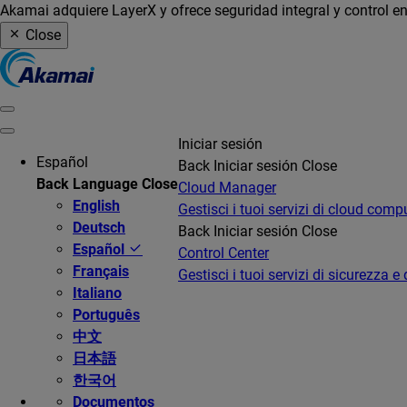
Akamai adquiere LayerX y ofrece seguridad integral y control en
Close
Iniciar sesión
Español
Back
Iniciar sesión
Close
Back
Language
Close
Cloud Manager
English
Gestisci i tuoi servizi di cloud comp
Deutsch
Back
Iniciar sesión
Close
Español
Control Center
Français
Gestisci i tuoi servizi di sicurezza e 
Italiano
Português
中文
日本語
한국어
Documentos