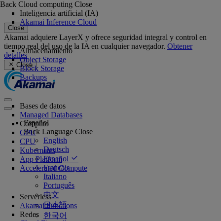
Back
Cloud computing
Close
Inteligencia artificial (IA)
Akamai Inference Cloud
Close
Akamai adquiere LayerX y ofrece seguridad integral y control en
tiempo real del uso de la IA en cualquier navegador.
Obtener
Almacenamiento
detalles
Object Storage
Close
Block Storage
Backups
Bases de datos
Managed Databases
Español
Cómputo
Back
Language
Close
GPU
English
CPU
Deutsch
Kubernetes
Español
App Platform
Français
Accelerated Compute
Italiano
Português
中文
Serverless
日本語
Akamai Functions
Redes
한국어