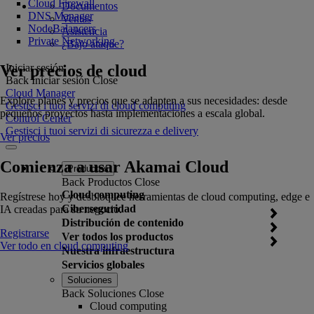
Cloud Firewall
Documentos
DNS Manager
Ventas
NodeBalancers
Asistencia
Private Networking
¿Bajo ataque?
Ver precios de cloud
Iniciar sesión
Back
Iniciar sesión
Close
Cloud Manager
Explore planes y precios que se adapten a sus necesidades: desde
Gestisci i tuoi servizi di cloud computing
pequeños proyectos hasta implementaciones a escala global.
Control Center
Gestisci i tuoi servizi di sicurezza e delivery
Ver precios
Comienza a usar Akamai Cloud
Productos
Back
Productos
Close
Cloud computing
Regístrese hoy y desbloquee herramientas de cloud computing, edge e
Ciberseguridad
IA creadas para su negocio.
Distribución de contenido
Registrarse
Ver todos los productos
Ver todo en cloud computing
Nuestra infraestructura
Servicios globales
Soluciones
Back
Soluciones
Close
Cloud computing