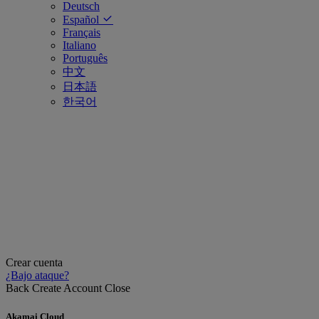
Deutsch
Español
Français
Italiano
Português
中文
日本語
한국어
Crear cuenta
¿Bajo ataque?
Back
Create Account
Close
Akamai Cloud