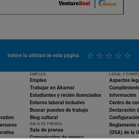
Valore la utilidad de esta página
EMPLEO
LEGAL Y CUMP
Empleo
Aspectos leg
Trabajar en Akamai
Cumplimiento
Estudiantes y recién licenciados
información
Entorno laboral inclusivo
Centro de co
Buscar puestos de trabajo
Declaración 
English
ovation
Blog cultural
Configuració
Deutsch
SALA DE PRENSA
versores
Reglamento d
Español
Sala de prensa
rativa
(DSA) de la 
Français
Comunicados de prensa