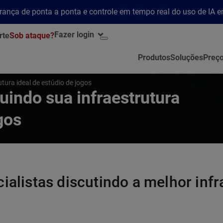
rança de ponta a ponta e controle em tempo real do uso de IA 
Fazer login
rte
Sob ataque?
Produtos
Soluções
Preç
utura ideal de estúdio de jogos
uindo sua infraestrutura
gos
ialistas discutindo a melhor infr