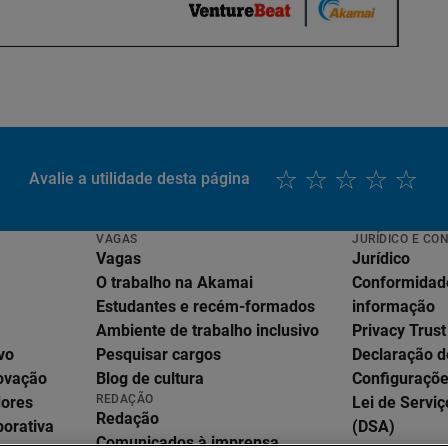
Avalie a utilidade desta página
VAGAS
JURÍDICO E CO
Vagas
Jurídico
O trabalho na Akamai
Conformidad
Estudantes e recém-formados
informação
Ambiente de trabalho inclusivo
Privacy Trust
vo
Pesquisar cargos
Declaração d
English
novação
Blog de cultura
Configuraçõe
Deutsch
REDAÇÃO
dores
Lei de Serviç
Español
Redação
porativa
(DSA)
Français
Comunicados à imprensa