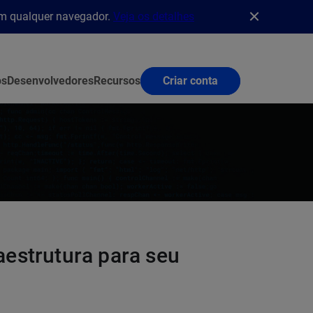
em qualquer navegador.
Veja os detalhes
os
Desenvolvedores
Recursos
Criar conta
aestrutura para seu