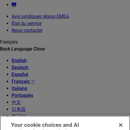
Avis juridiques région EMEA
État du service
Nous contacter
Français
Back
Language
Close
English
Deutsch
Español
Français
Italiano
Português
中文
日本語
한국어
Your cookie choices and AI