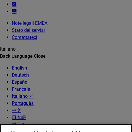
Note legali EMEA
Stato dei servizi
Contattateci
Italiano
Back
Language
Close
English
Deutsch
Español
Français
Italiano
Português
中文
日本語
한국어