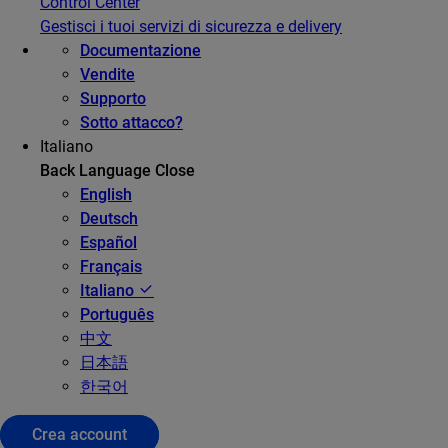
Control Center
Gestisci i tuoi servizi di sicurezza e delivery
Documentazione
Vendite
Supporto
Sotto attacco?
Italiano
Back
Language
Close
English
Deutsch
Español
Français
Italiano
Português
中文
日本語
한국어
Crea account