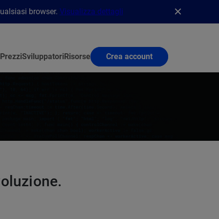
qualsiasi browser.
Visualizza dettagli
Prezzi
Sviluppatori
Risorse
Crea account
voluzione.