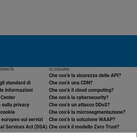
FORMITÀ
GLOSSARIO
Che cos'è la sicurezza delle API?
li standard di
Che cos'è una CDN?
le informazioni
Che cos'è il cloud computing?
 Center
Che cos'è la cybersecurity?
 sulla privacy
Che cos'è un attacco DDoS?
 cookie
Che cos'è la microsegmentazione?
europeo sui servizi
Che cos'è la soluzione WAAP?
ital Services Act (DSA)
Che cos'è il modello Zero Trust?
Visualizza tutti