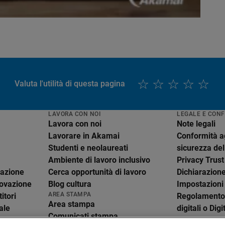
Valuta l'utilità di questa pagina
LAVORA CON NOI
LEGALE E CON
Lavora con noi
Note legali
Lavorare in Akamai
Conformità ag
Studenti e neolaureati
sicurezza del
Ambiente di lavoro inclusivo
Privacy Trust
razione
Cerca opportunità di lavoro
Dichiarazione
nnovazione
Blog cultura
Impostazioni
AREA STAMPA
itori
Regolamento 
Area stampa
ale
digitali o Dig
Comunicati stampa