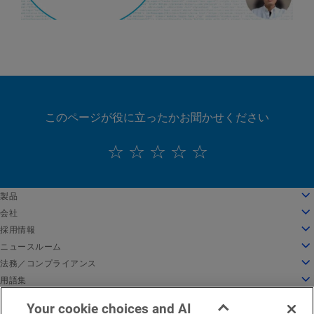
このページが役に立ったかお聞かせください
English
製品
Deutsch
クラウドコンピューティング
会社
Español
セキュリティ
会社情報
採用情報
Français
コンテンツデリバリー
沿革
採用情報
ニュースルーム
Italiano
すべての製品とトライアル
リーダーシップ
Akamai で働く
ニュースルーム
法務／コンプライアンス
Português
グローバルサービス
受賞歴
学生と新卒者
プレスリリース
法務
用語集
中文
取締役会
インクルーシブな職場環境
Akamai 関連ニュース
情報セキュリティコンプライアンス
API セキュリティとは
日本語
Your cookie choices and AI
イノベーションのためのインフラ
求人情報を検索
メディア向けリソース
Privacy Trust Center
CDN とは
EMEA における法的通知
サービス稼働状況
お問い合わせ