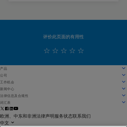
评价此页面的有用性
English
产品
Deutsch
云计算
公司
Español
安全性
关于我们
工作机会
Français
内容交付
公司发展历程
工作机会
新闻中心
Italiano
所有产品和试用机会
领导团队
在 Akamai 工作
新闻中心
法律信息及合规性
Português
全球服务
奖项
学生和应届毕业生
新闻稿
法律信息
词汇表
中文
董事会
包容性工作场所
媒体报道
信息安全合规
什么是 API 安全防护？
日本語
面向创新的基础架构
搜索职位
媒体资源
隐私信任中心
什么是 CDN？
欧洲、中东和非洲法律声明
服务状态
联系我们
한국어
投资者关系
文化博客
隐私声明
什么是云计算？
中文