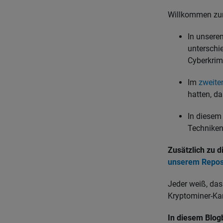
Willkommen zum 
In unser
unterschi
Cyberkrim
Im
zweiten
hatten, d
In diesem 
Techniken
Zusätzlich zu d
unserem Repos
Jeder weiß, dass
Kryptominer-Kam
In diesem Blog