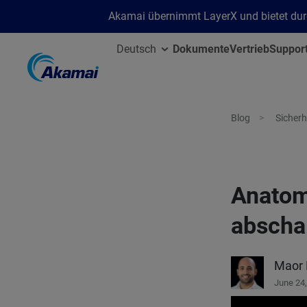
Akamai übernimmt LayerX und bietet durc
Deutsch
Dokumente
Vertrieb
Suppor
Blog
Sicherh
Anatom
abscha
Maor
June 24