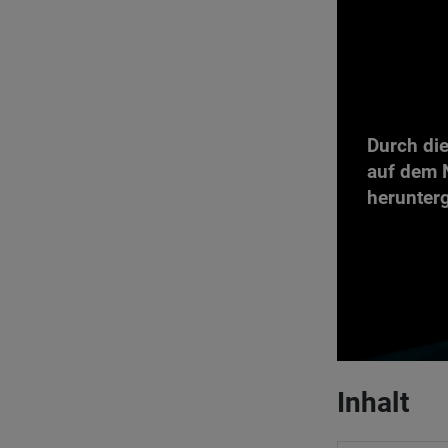
Durch di
auf dem N
herunter
Inhalt