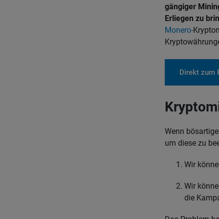
gängiger Minin
Erliegen zu bri
Monero-
Kryptom
Kryptowährunge
Direkt zum 
Kryptomi
Wenn bösartige 
um diese zu be
Wir könne
Wir können
die Kampa