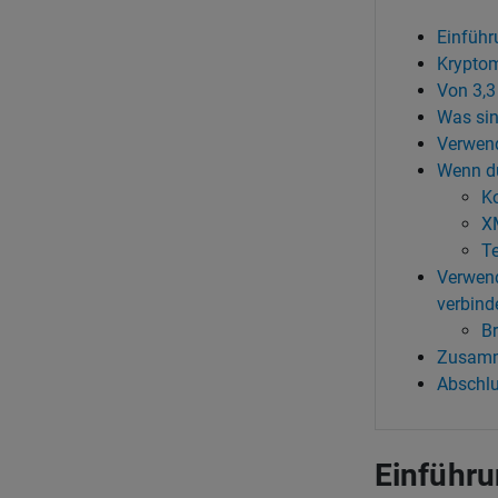
Einführ
Kryptom
Von 3,3
Was sin
Verwend
Wenn du
K
X
Te
Verwend
verbind
Br
Zusam
Abschlu
Einführ