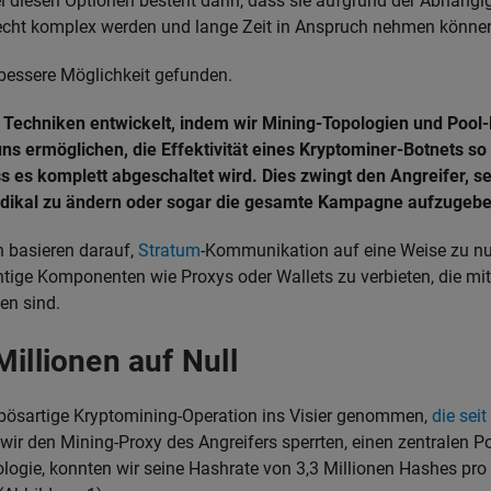
 diesen Optionen besteht darin, dass sie aufgrund der Abhängig
recht komplex werden und lange Zeit in Anspruch nehmen könne
bessere Möglichkeit gefunden.
 Techniken entwickelt, indem wir Mining-Topologien und Pool-R
uns ermöglichen, die Effektivität eines Kryptominer-Botnets so
s es komplett abgeschaltet wird. Dies zwingt den Angreifer, s
radikal zu ändern oder sogar die gesamte Kampagne aufzugebe
 basieren darauf,
Stratum
-Kommunikation auf eine Weise zu nut
htige Komponenten wie Proxys oder Wallets zu verbieten, die mi
en sind.
Millionen auf Null
bösartige Kryptomining-Operation ins Visier genommen,
die sei
wir den Mining-Proxy des Angreifers sperrten, einen zentralen Poi
logie, konnten wir seine Hashrate von 3,3 Millionen Hashes pr