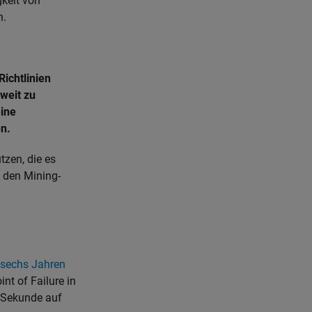
keit von
n.
ichtlinien
 weit zu
eine
n.
zen, die es
t den Mining-
t sechs Jahren
nt of Failure in
o Sekunde auf