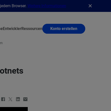
n jedem Browser.
Weitere Informationen
se
Entwickler
Ressourcen
Konto erstellen
en
otnets