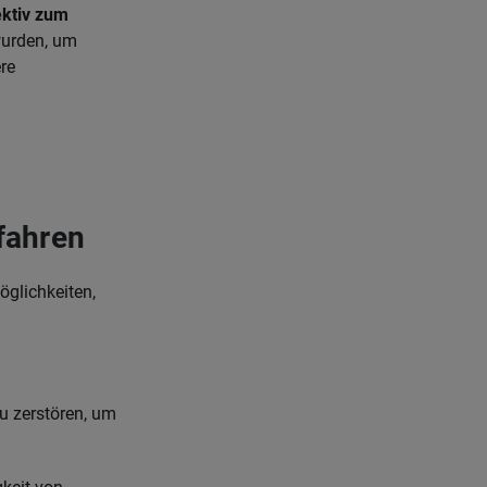
ektiv zum
wurden, um
re
fahren
öglichkeiten,
zu zerstören, um