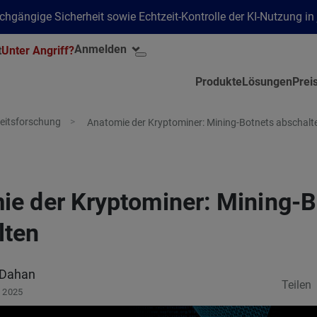
hgängige Sicherheit sowie Echtzeit-Kontrolle der KI-Nutzung i
Anmelden
t
Unter Angriff?
Produkte
Lösungen
Prei
eitsforschung
Anatomie der Kryptominer: Mining-Botnets abschalt
ie der Kryptominer: Mining-B
lten
 Dahan
Teilen
, 2025