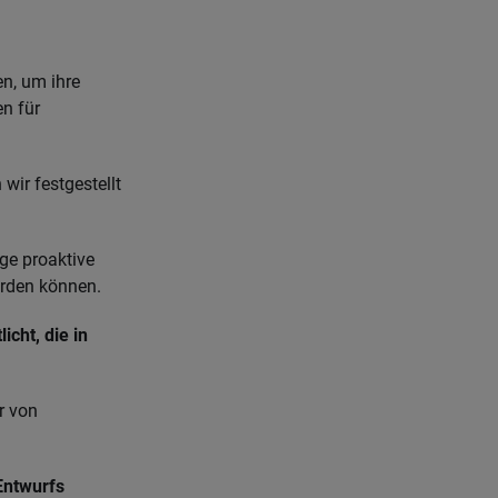
n, um ihre
n für
wir festgestellt
ige proaktive
erden können.
cht, die in
r von
Entwurfs