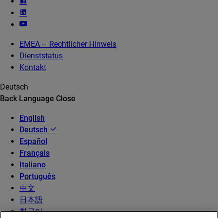
EMEA – Rechtlicher Hinweis
Dienststatus
Kontakt
Deutsch
Back
Language
Close
English
Deutsch
Español
Français
Italiano
Português
中文
日本語
한국어