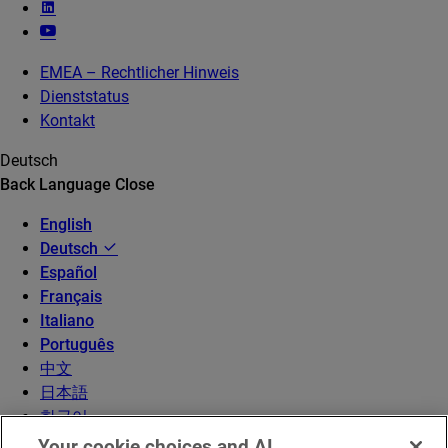
EMEA – Rechtlicher Hinweis
Dienststatus
Kontakt
Deutsch
Back
Language
Close
English
Deutsch
Español
Français
Italiano
Português
中文
日本語
한국어
Your cookie choices and AI