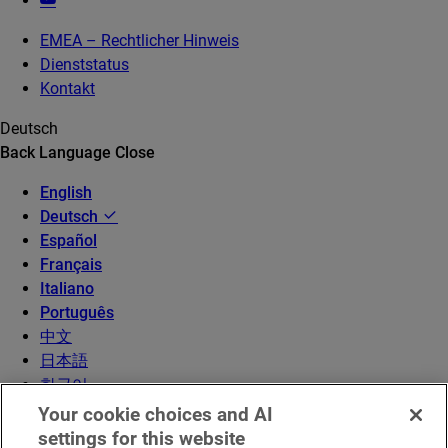
EMEA – Rechtlicher Hinweis
Dienststatus
Kontakt
Deutsch
Back
Language
Close
English
Deutsch
Español
Français
Italiano
Português
中文
日本語
한국어
Your cookie choices and AI
settings for this website