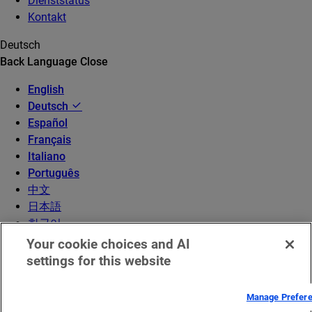
Dienststatus
Kontakt
Deutsch
Back
Language
Close
English
Deutsch
Español
Français
Italiano
Português
中文
日本語
한국어
Your cookie choices and AI
settings for this website
Manage Prefer
© 2026 Akamai Technologies