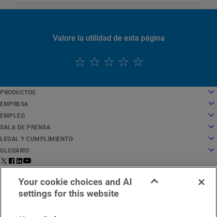
Valore la utilidad de esta página
PRODUCTOS
English
Cloud computing
EMPRESA
Deutsch
Seguridad
Sobre nosotros
EMPLEO
Español
Distribución de contenido
Historia
Empleo
SALA DE PRENSA
Français
Todos los productos y pruebas
Liderazgo
Trabajar en Akamai
Sala de prensa
LEGAL Y CUMPLIMIENTO
Italiano
Servicios globales
Premios
Estudiantes y recién licenciados
Comunicados de prensa
Aspectos legales
GLOSARIO
Português
Junta directiva
Entorno laboral inclusivo
En las noticias
Cumplimiento de la seguridad de la información
¿Qué es la seguridad de API?
中文
Infrastructure for Innovation
Buscar puestos de trabajo
Recursos multimedia
Centro de confianza de privacidad
¿Qué es una CDN?
Aviso legal para la región de
Estado del
日本語
Contáctanos
Your cookie choices and AI
Relaciones con los inversores
Blog cultural
Declaración de privacidad
¿Qué es el cloud computing?
EMEA
servicio
한국어
settings for this website
Responsabilidad corporativa
Configuración de cookies
¿Qué es la ciberseguridad?
Español
Ética
Reglamento de Servicios Digitales (DSA) de la UE
¿Qué es un ataque DDoS?
Oficinas
¿Qué es la microsegmentación?