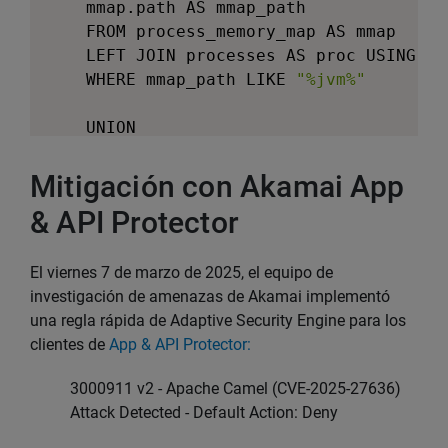
    mmap.path AS mmap_path

RELEVANT_JAR_PATHS AS 
(
    FROM process_memory_map AS mmap

    SELECT file.path as lib_path, cwd, c
    LEFT JOIN processes AS proc USING
(
pi
    FROM 
file
 INNER JOIN relevant_cwds O
    WHERE mmap_path LIKE 
"%jvm%"
    INNER JOIN 
hash
 on file.path 
=
 hash.
    UNION

    UNION

    SELECT file.path as lib_path, cwd, c
    FROM 
file
 INNER JOIN relevant_cwds O
    SELECT DISTINCT

Mitigación con Akamai App
    INNER JOIN 
hash
 on file.path 
=
 hash.
    proc.pid,

    UNION

& API Protector
    proc.path,

    SELECT file.path as lib_path, cwd, c
    proc.cmdline,

    FROM 
file
 INNER JOIN relevant_cwds O
    proc.cwd,

El viernes 7 de marzo de 2025, el equipo de
    INNER JOIN 
hash
 on file.path 
=
 hash.
    proc.path AS placeholder_path

investigación de amenazas de Akamai implementó
)
    FROM processes AS proc

una regla rápida de Adaptive Security Engine para los
SELECT lib_path, relevant_cwds.path as pr
    WHERE proc.name IN 
(
"java"
, 
"javaw"
,
clientes de
App & API Protector:
CASE WHEN lib_path LIKE 
'%camel-core-2%'
)
,

WHEN lib_path like 
'%camel-core.jar'
 THE
3000911 v2 - Apache Camel (CVE-2025-27636)
RELEVANT_JAR_PATHS AS 
(
INNER JOIN relevant_cwds ON relevant_cwd
Attack Detected - Default Action: Deny
    SELECT file.path as lib_path, cwd, c
WHERE 

    FROM 
file
 INNER JOIN relevant_cwds O
version is not null