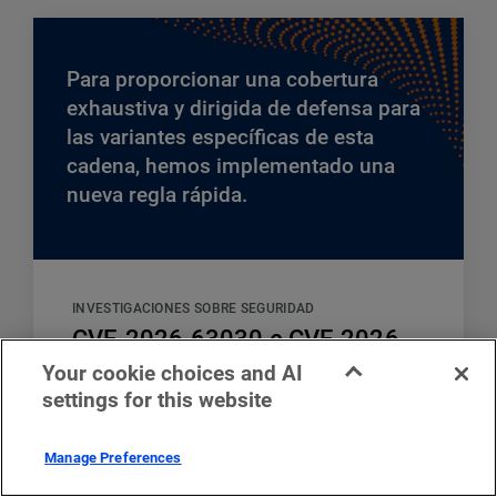
Para proporcionar una cobertura
exhaustiva y dirigida de defensa para
las variantes específicas de esta
cadena, hemos implementado una
nueva regla rápida.
INVESTIGACIONES SOBRE SEGURIDAD
CVE-2026-63030 e CVE-2026-
60137: Mitigación de una
Your cookie choices and AI
settings for this website
cadena RCE no autenticada
crítica en WordPress
Manage Preferences
July 20, 2026