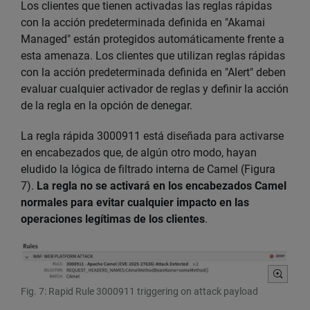
Los clientes que tienen activadas las reglas rápidas
    INNER JOIN 
hash
 on file.path 
=
 hash.
con la acción predeterminada definida en "Akamai
    UNION

Managed" están protegidos automáticamente frente a
    SELECT file.path as lib_path, cwd, c
esta amenaza. Los clientes que utilizan reglas rápidas
    FROM 
file
 INNER JOIN relevant_cwds O
con la acción predeterminada definida en "Alert" deben
    INNER JOIN 
hash
 on file.path 
=
 hash.
evaluar cualquier activador de reglas y definir la acción
    UNION

de la regla en la opción de denegar.
    SELECT file.path as lib_path, cwd, c
    FROM 
file
 INNER JOIN relevant_cwds O
La regla rápida 3000911 está diseñada para activarse
    INNER JOIN 
hash
 on file.path 
=
 hash.
en encabezados que, de algún otro modo, hayan
)
eludido la lógica de filtrado interna de Camel (Figura
SELECT lib_path, relevant_cwds.path as pr
7).
La regla no se activará en los encabezados Camel
CASE WHEN lib_path LIKE 
'%camel-core-2%'
normales para evitar cualquier impacto en las
WHEN lib_path like 
'%camel-core.jar'
 THE
operaciones legítimas de los clientes
.
INNER JOIN relevant_cwds ON relevant_cwd
WHERE 

version is not null
Fig. 7: Rapid Rule 3000911 triggering on attack payload