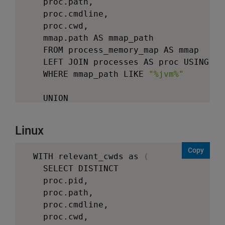
    proc.path,

    proc.cmdline,

    proc.cwd,

    mmap.path AS mmap_path

    FROM process_memory_map AS mmap

    LEFT JOIN processes AS proc USING
(
pi
    WHERE mmap_path LIKE 
"%jvm%"
    UNION

    SELECT DISTINCT

Linux
    proc.pid,

    proc.path,

Copy
WITH relevant_cwds as 
(
    proc.cmdline,

    SELECT DISTINCT

    proc.cwd,

    proc.pid,

    proc.path AS placeholder_path

    proc.path,

    FROM processes AS proc

    proc.cmdline,

    WHERE proc.name IN 
(
"java"
, 
"javaw"
,
    proc.cwd,

)
,
