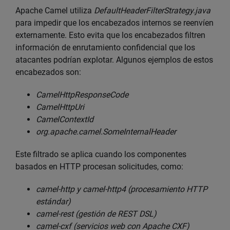
Apache Camel utiliza
DefaultHeaderFilterStrategy.java
para impedir que los encabezados internos se reenvíen
externamente. Esto evita que los encabezados filtren
información de enrutamiento confidencial que los
atacantes podrían explotar. Algunos ejemplos de estos
encabezados son:
CamelHttpResponseCode
CamelHttpUri
CamelContextId
org.apache.camel.SomeInternalHeader
Este filtrado se aplica cuando los componentes
basados en HTTP procesan solicitudes, como:
camel-http y camel-http4 (procesamiento HTTP
estándar)
camel-rest (gestión de REST DSL)
camel-cxf (servicios web con Apache CXF)