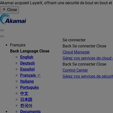
Akamai acquiert LayerX, offrant une sécurité de bout en bout et u
Close
Se connecter
Français
Back
Se connecter
Close
Back
Language
Close
Cloud Manager
English
Gérez vos services de cloud
Deutsch
Back
Se connecter
Close
Español
Control Center
Français
Gérez vos services de sécurit
Italiano
Português
中文
日本語
한국어
Documents