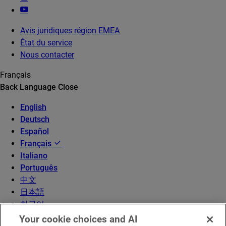
Avis juridiques région EMEA
État du service
Nous contacter
Français
Back
Language
Close
English
Deutsch
Español
Français
Italiano
Português
中文
日本語
한국어
Your cookie choices and AI