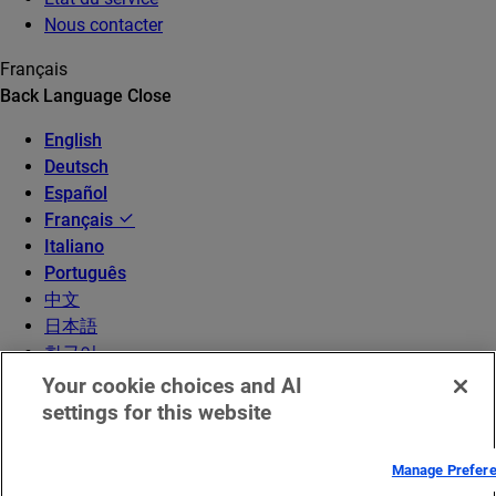
Nous contacter
Français
Back
Language
Close
English
Deutsch
Español
Français
Italiano
Português
中文
日本語
한국어
Your cookie choices and AI
settings for this website
Manage Prefer
© 2026 Akamai Technologies